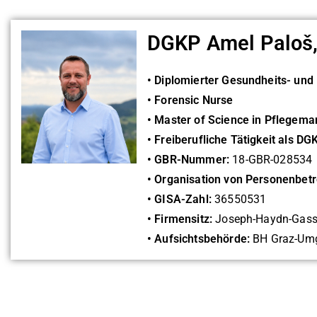
DGKP Amel Paloš
• Diplomierter Gesundheits- und
• Forensic Nurse
• Master of Science in Pflegem
• Freiberufliche Tätigkeit als DG
• GBR-Nummer:
18-GBR-028534
• Organisation von Personenbet
• GISA-Zahl:
36550531
• Firmensitz:
Joseph-Haydn-Gasse 
• Aufsichtsbehörde:
BH Graz-Um