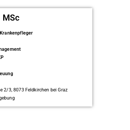
, MSc
 Krankenpfleger
anagement
KP
reuung
2/3, 8073 Feldkirchen bei Graz
gebung