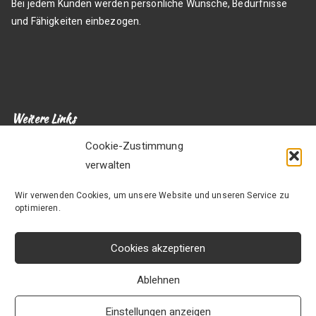
Bei jedem Kunden werden persönliche Wünsche, Bedürfnisse
und Fähigkeiten einbezogen.
Weitere Links
Cookie-Zustimmung
Über uns
verwalten
Jobs
Datenschutz
Wir verwenden Cookies, um unsere Website und unseren Service zu
Impressum
optimieren.
Kontakt
Kooperationspartner
Cookies akzeptieren
Ablehnen
Einstellungen anzeigen